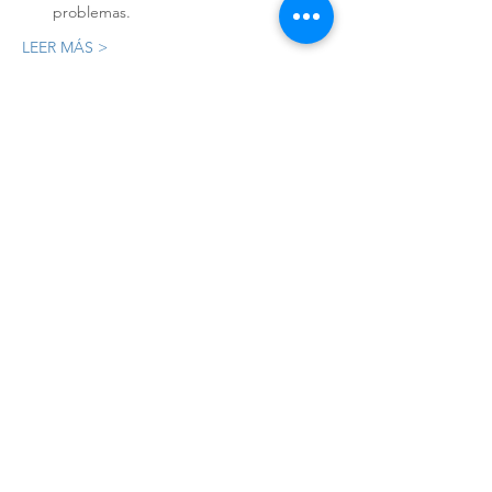
problemas.
LEER MÁS >
Registro
Sale ended
Ticket type
Registro
Price
MX$8,000.00
+MX$200.00 ticket service fee
Compartir este evento