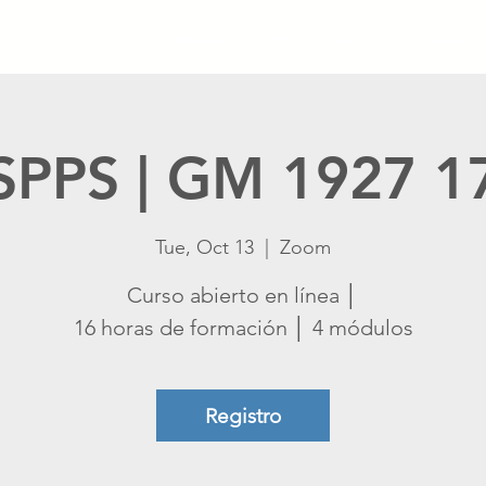
Nueva página
Inicio
Nueva página
Catálogo
SPPS | GM 1927 1
Tue, Oct 13
  |  
Zoom
Curso abierto en línea │
16 horas de formación │ 4 módulos
Registro