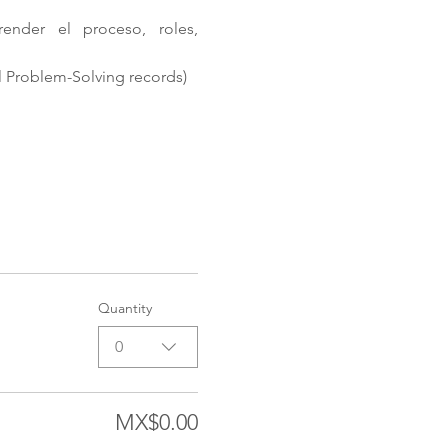
der el proceso, roles, 
l Problem-Solving records)
Quantity
0
MX$0.00