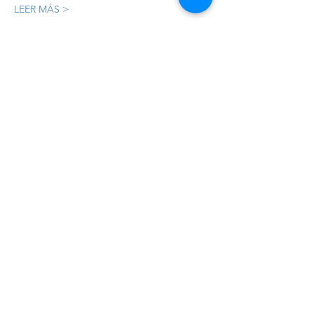
LEER MÁS >
Registro
Sale ended
Ticket type
Registro
Price
MX$4,492.80
+MX$112.32 ticket service fee
Compartir este evento