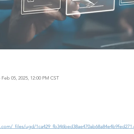
 Feb 05, 2025, 12:00 PM CST
es.com/_files/ugd/1ca429_fb346bed38ae470ab68a84e4b9fed271.