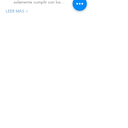
solamente cumplir con los…
LEER MÁS >
Registro
Sale ended
Ticket type
Registro
Price
MX$11,275.20
+MX$281.88 ticket service fee
Compartir este evento