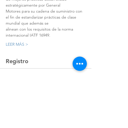
estratégicamente por General
Motores para su cadena de suministro con 
el fin de estandarizar prácticas de clase 
mundial que además se
alinean con los requisitos de la norma 
internacional IATF 16949.
LEER MÁS >
Registro
Sale ended
Ticket type
Registro
Price
MX$11,727.00
+MX$293.18 ticket service fee