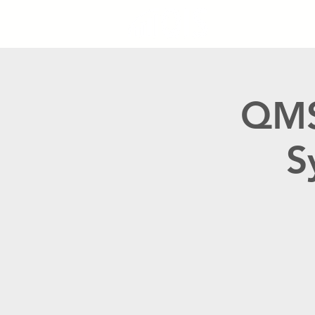
QMS
S