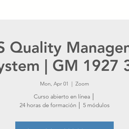
Nueva página
Inicio
Nueva página
Catálogo
 Quality Manage
ystem | GM 1927 
Mon, Apr 01
  |  
Zoom
Curso abierto en línea │
24 horas de formación │ 5 módulos