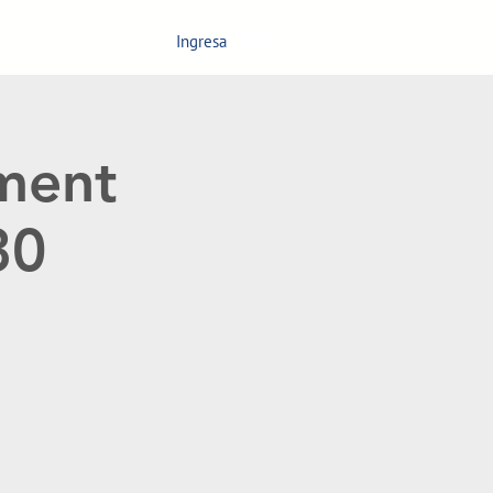
Ingresa
Calendario
Más
ment
30