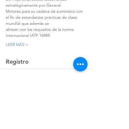
estratégicamente por General
Motores para su cadena de suministro con 
el fin de estandarizar prácticas de clase 
mundial que además se
alinean con los requisitos de la norma 
internacional IATF 16949.
LEER MÁS >
Registro
Sale ended
Ticket type
Registro
Price
MX$11,727.00
+MX$293.18 ticket service fee