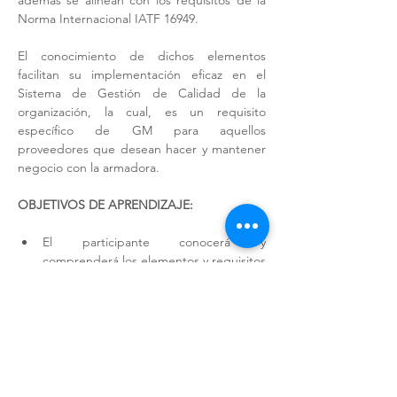
además se alinean con los requisitos de la 
Norma Internacional IATF 16949. 
El conocimiento de dichos elementos 
facilitan su implementación eficaz en el 
Sistema de Gestión de Calidad de la 
organización, la cual, es un requisito 
específico de GM para aquellos 
proveedores que desean hacer y mantener 
negocio con la armadora. 
OBJETIVOS DE APRENDIZAJE:
El participante conocerá y 
comprenderá los elementos y requisitos 
de GM 1927 30 / 1927 36 vigentes.
Al finalizar el curso, el participante será 
capaz de evaluar el grado de 
cumplimiento de su Sistema de Gestión 
de Calidad con los criterios de GM 1927 
30 / 1927 36  y hacer las adecuaciones y 
mejoras necesarias.