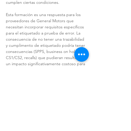
cumplen ciertas condiciones. 
Esta formación es una respuesta para los 
proveedores de General Motors que 
necesitan incorporar requisitos específicos 
para el etiquetado a prueba de error. La 
consecuencia de no tener una trazabilidad 
y cumplimento de etiquetado podría tener 
consecuencias (SPPS, business on hold, 
CS1/CS2, recalls) que pudieran resultar en 
un impacto significativamente costoso para 
los proveedores. 
OBJETIVOS DE APRENDIZAJE: 
● Comprender los estándares definidos por 
General Motors aplicables a los productos 
específicos del cliente. 
LEER MÁS >