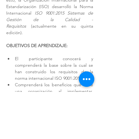
esto, la Organización Internacional para la 
Estandarización (ISO) desarrolló la Norma 
Internacional 
ISO 9001:2015 Sistemas de 
Gestión de la Calidad - 
Requisitos
 (actualmente en su quinta 
edición). 
OBJETIVOS DE APRENDIZAJE:
El participante conocerá y 
comprenderá la base sobre la cual se 
han construido los requisitos de la 
norma internacional ISO 9001:2015.
Comprenderá los beneficios qué tiene 
una organización al implementar, 
mantener, mejorar y certificar su SGC. 
Comprenderá la intención de los 
requisitos de la norma ISO 9001 y 
tendrá oportunidad de plantear 
escenarios y acciones de cómo cumplir 
con estos requisitos dentro de su 
organización. 