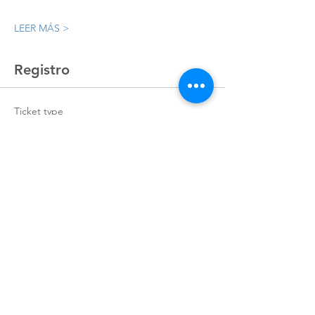
LEER MÁS >
Registro
Ticket type
Registro
Price
MX$9,048.00
+MX$226.20 ticket service fee
Quantity
Total
MX$0.00