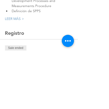
Development Processes and 
Measurements Procedure
Definición de SPPS
LEER MÁS >
Registro
Sale ended
Ticket type
Registro
Price
MX$8,986.00
+MX$224.65 ticket service fee
Compartir este evento