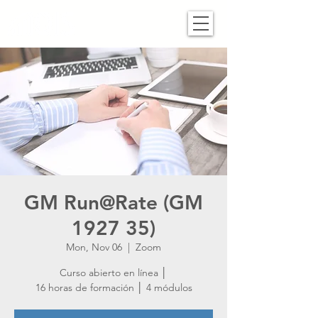
GM Run@Rate (GM
1927 35)
Mon, Nov 06
  |  
Zoom
Curso abierto en línea │
16 horas de formación │ 4 módulos