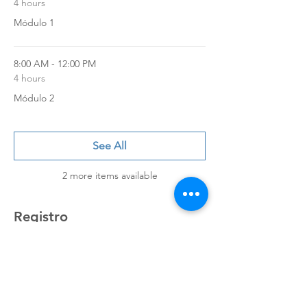
4 hours
Módulo 1
8:00 AM - 12:00 PM
4 hours
Módulo 2
See All
2 more items available
Registro
Sale ended
Ticket type
GM Run@Rate