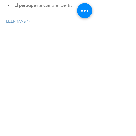
El participante comprenderá…
LEER MÁS >
Registro
Sale ended
Ticket type
Registro
Price
MX$8,986.00
+MX$224.65 ticket service fee
Compartir este evento