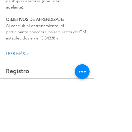
y sub-proveedores (nivel 2 en
adelante).
OBJETIVOS DE APRENDIZAJE:
Al concluir el entrenamiento, el 
participante conocerá los requisitos de GM 
establecidos en el CG4338 y
LEER MÁS >
Registro
Sale ended
Ticket type
Registro
Price
MX$4,492.80