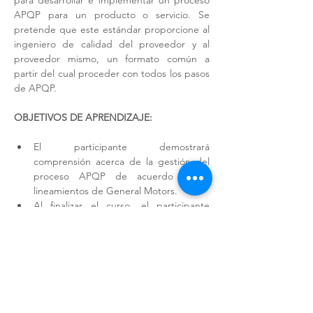
para desarrollar e implementar un proceso 
APQP para un producto o servicio. Se 
pretende que este estándar proporcione al 
ingeniero de calidad del proveedor y al 
proveedor mismo, un formato común a 
partir del cual proceder con todos los pasos 
de APQP.
OBJETIVOS DE APRENDIZAJE: 
El participante demostrará 
comprensión acerca de la gestión del 
proceso APQP de acuerdo a los 
lineamientos de General Motors.
Al finalizar el curso, el participante 
ampliará sus conocimientos sobre las 
etapas, tiempos, entregables y roles y 
responsabilidades del equipo de 
desarrollo y de las partes interesadas 
de la organización. 
DURACIÓN Y MODALIDAD: 