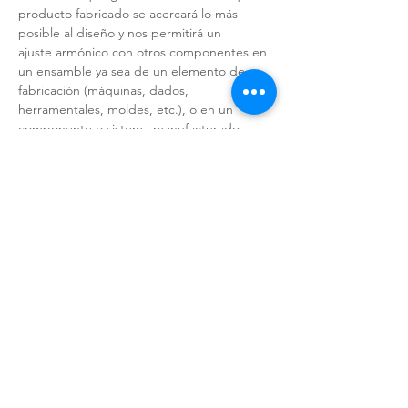
producto fabricado se acercará lo más 
posible al diseño y nos permitirá un
ajuste armónico con otros componentes en 
un ensamble ya sea de un elemento de 
fabricación (máquinas, dados,
herramentales, moldes, etc.), o en un 
componente o sistema manufacturado.
El GD&T es un lenguaje universal empleado 
en planos, dibujos y diseños, en los que 
una simbología nos permitirá
LEER MÁS >
Compartir este evento