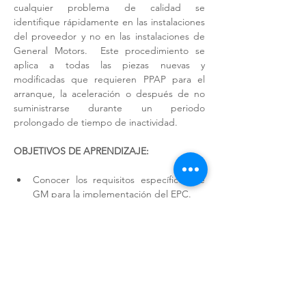
cualquier problema de calidad se 
identifique rápidamente en las instalaciones 
del proveedor y no en las instalaciones de 
General Motors.  Este procedimiento se 
aplica a todas las piezas nuevas y 
modificadas que requieren PPAP para el 
arranque, la aceleración o después de no 
suministrarse durante un periodo 
prolongado de tiempo de inactividad.
OBJETIVOS DE APRENDIZAJE:
Conocer los requisitos específicos de 
GM para la implementación del EPC.
Aprender a implementar el EPC 
mediante el desarrollo de la 
documentación y los controles de este 
proceso. 
Tomar conciencia de los efectos que se 
producen cuando el EPC no protege 
de manera eficaz al cliente.