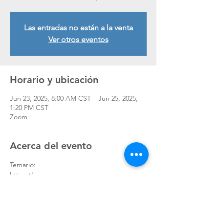
Las entradas no están a la venta
Ver otros eventos
Horario y ubicación
Jun 23, 2025, 8:00 AM CST – Jun 25, 2025,
1:20 PM CST
Zoom
Acerca del evento
Temario:
https://www.qis-
consultores.com/_files/ugd/4878bd_223ce35
6623d49b0aceeb7024abea7b2.pdf