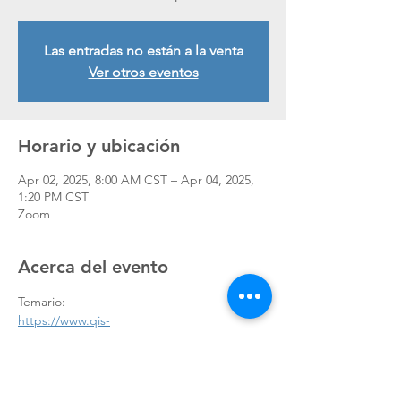
Las entradas no están a la venta
Ver otros eventos
Horario y ubicación
Apr 02, 2025, 8:00 AM CST – Apr 04, 2025,
1:20 PM CST
Zoom
Acerca del evento
Temario:
https://www.qis-
consultores.com/_files/ugd/4878bd_389d662
d87cb425690fe8b63a4445935.pdf