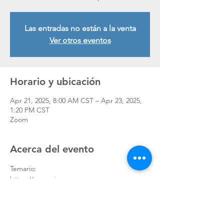
Las entradas no están a la venta
Ver otros eventos
Horario y ubicación
Apr 21, 2025, 8:00 AM CST – Apr 23, 2025,
1:20 PM CST
Zoom
Acerca del evento
Temario:
https://www.qis-
consultores.com/_files/ugd/4878bd_6c4640c
a44c944a59a018db2876c5603.pdf