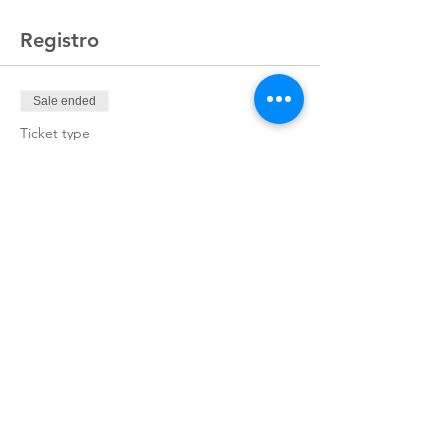
Registro
Sale ended
Ticket type
Registro
Price
MX$9,664.27
+MX$241.61 ticket service fee
Compartir este evento