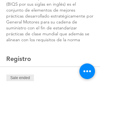
(BIQS por sus siglas en inglés) es el
conjunto de elementos de mejores
prácticas desarrollado estratégicamente por
General Motores para su cadena de
suministro con el fin de estandarizar
prácticas de clase mundial que además se
alinean con los requisitos de la norma
internacional IATF 16949.
Registro
El conocimiento de los elementos de BIQ
facilitan la implementación eficaz en el
Sistema de Gestión de Calidad de la
organización, la cual, es un requisito
Sale ended
específico de GM para aquellos
proveedores que desean hacer y mantener
Ticket type
negocio con la armadora.
Registro
Price
OBJETIVOS DE APRENDIZAJE:
MX$12,000.00
El participante conocerá y
comprenderá los elementos y
requisitos de BIQ vigentes