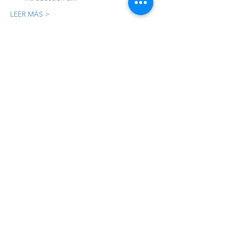
LEER MÁS >
Registro
Sale ended
Ticket type
Registro
Price
MX$10,440.00
+MX$261.00 ticket service fee
Compartir este evento