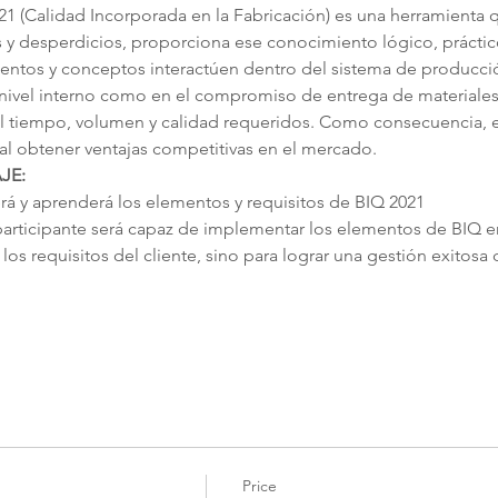
1 (Calidad Incorporada en la Fabricación) es una herramienta q
os y desperdicios, proporciona ese conocimiento lógico, práctico 
mentos y conceptos interactúen dentro del sistema de producc
 a nivel interno como en el compromiso de entrega de materiales
 el tiempo, volumen y calidad requeridos. Como consecuencia, el
al obtener ventajas competitivas en el mercado.
JE:
erá y aprenderá los elementos y requisitos de BIQ 2021
el participante será capaz de implementar los elementos de BIQ 
os requisitos del cliente, sino para lograr una gestión exitosa
Price