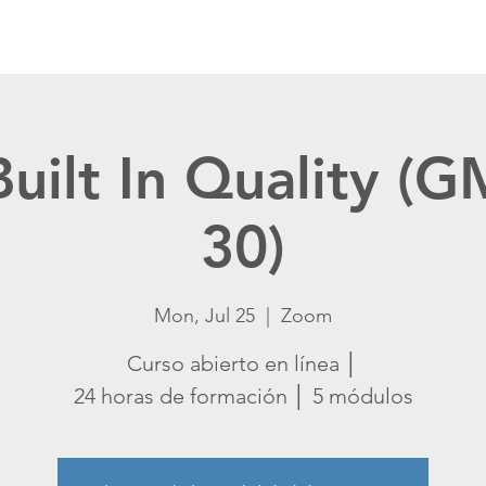
Nueva página
Inicio
Nueva página
Catálogo
Built In Quality (
30)
Mon, Jul 25
  |  
Zoom
Curso abierto en línea │
24 horas de formación │ 5 módulos